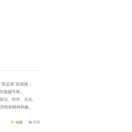
“富起来”的道路；
”的激越号角。
以政治、经济、文化、
辛历程和精神风貌。
收藏
打印