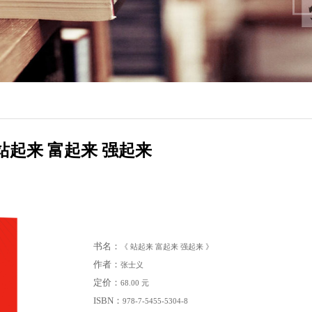
站起来 富起来 强起来
书名：
《 站起来 富起来 强起来 》
作者：
张士义
定价：
68.00 元
ISBN：
978-7-5455-5304-8