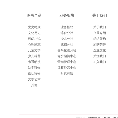
图书产品
业务板块
关于我们
党史时政
业务板块
关于我们
文化历史
综合分社
企业介绍
科幻小说
少儿分社
组织架构
心理励志
成都分社
所获荣誉
儿童文学
喜马拉雅分社
企业文化
少儿科普
青少编辑中心
关注我们
卡通动漫
营销管理中心
加入我们
助学读物
版权经营中心
低幼读物
时代英语
文学艺术
其他