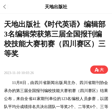
天地出版社
天地出版社《时代英语》编辑部
3名编辑荣获第三届全国报刊编
校技能大赛初赛（四川赛区）三
等奖
2023-11-10 10:03:26
11
月
8
日，
由
四川省新闻出版局主办
、
四川省期刊协会
承办的
第三届全国报刊编校技能大赛初赛（四川赛区）结果
公布，
来自全省
41
家期刊单位的
123
名编校人员参赛，以团
队平均分成绩排名共决出团队一等奖
2
个、二等奖
6
个、三等